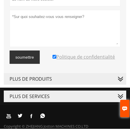
Politique de confidentialité
soumettre
PLUS DE PRODUITS
PLUS DE SERVICES





Copyright © ZHEJIANG Joston MACHINES CO.LTD