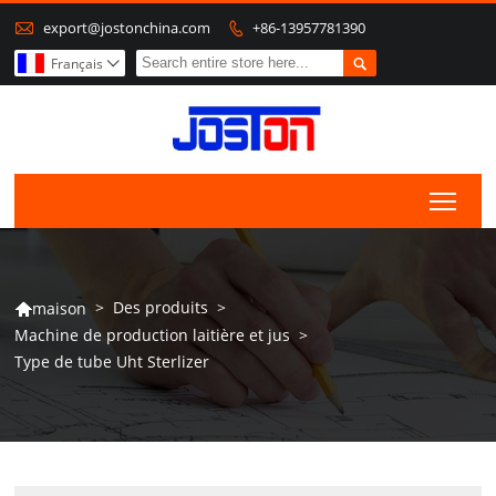

export@jostonchina.com
+86-13957781390


Français

Togg
>
Des produits
>
maison

Machine de production laitière et jus
>
Type de tube Uht Sterlizer