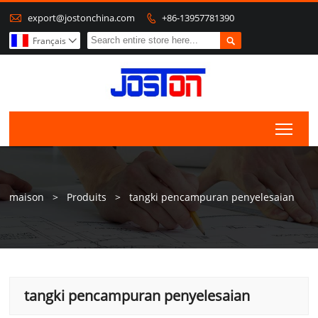

export@jostonchina.com
+86-13957781390


Français

Togg
maison
>
Produits
>
tangki pencampuran penyelesaian
tangki pencampuran penyelesaian