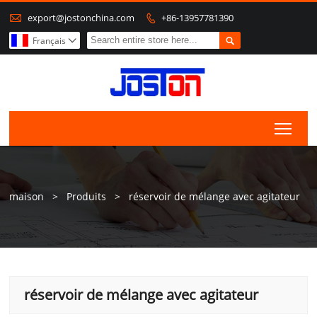

export@jostonchina.com
+86-13957781390


Français

Togg
maison
>
Produits
>
réservoir de mélange avec agitateur
réservoir de mélange avec agitateur