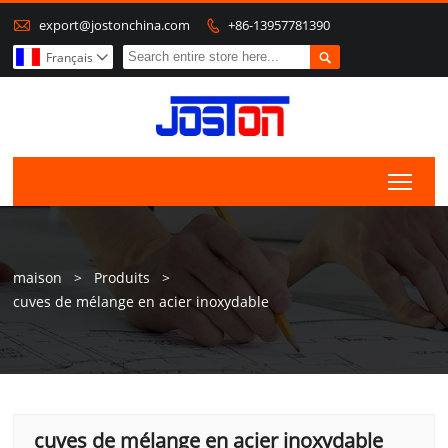

export@jostonchina.com
+86-13957781390


Français

Togg
maison
>
Produits
>
cuves de mélange en acier inoxydable
cuves de mélange en acier inoxydable